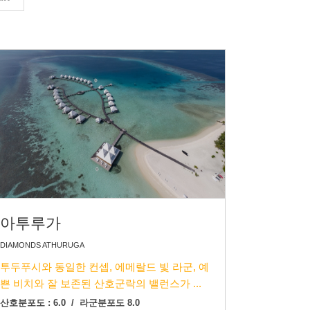
아투루가
DIAMONDS ATHURUGA
투두푸시와 동일한 컨셉, 에메랄드 빛 라군, 예
쁜 비치와 잘 보존된 산호군락의 밸런스가 ...
산호분포도 : 6.0 / 라군분포도 8.0