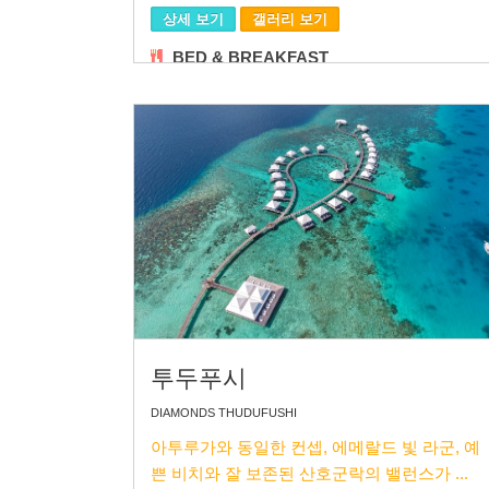
상세 보기
갤러리 보기
BED & BREAKFAST
투두푸시
DIAMONDS THUDUFUSHI
아투루가와 동일한 컨셉, 에메랄드 빛 라군, 예
쁜 비치와 잘 보존된 산호군락의 밸런스가 ...