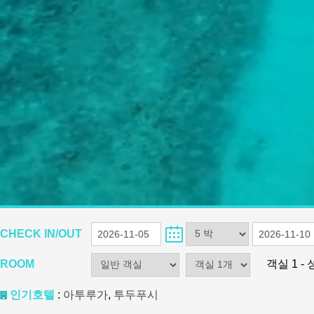
CHECK IN/OUT
ROOM
객실 1 -
인기호텔
:
아투루가
,
투두푸시