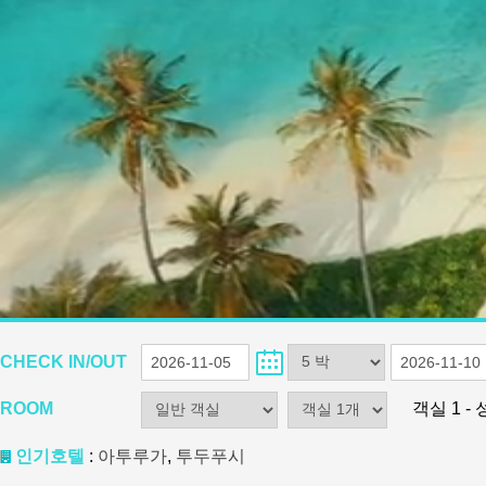
CHECK IN/OUT
ROOM
객실 1 -
인기호텔
:
아투루가
,
투두푸시