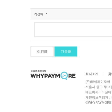
작성자
*
이전글
다음글
회사소개
찾
(주)와이페이모어
서울시 중구 무교동 7번
대표이사 : 이선애 |
개인정보책임자 : 홍완택
©WHYPAYMORE Co